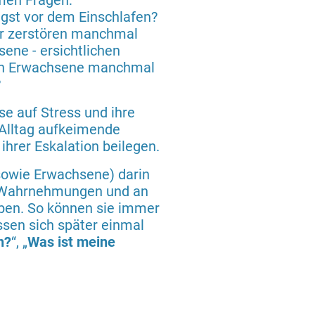
men Fragen:
st vor dem Einschlafen?
r zerstören manchmal
ene - ersichtlichen
ch Erwachsene manchmal
?
se auf Stress und ihre
 Alltag aufkeimende
 ihrer Eskalation beilegen.
sowie Erwachsene) darin
re Wahrnehmungen und an
uben. So können sie immer
ssen sich später einmal
h?
“, „
Was ist meine