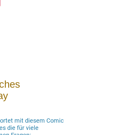
sches
ay
wortet mit diesem Comic
s die für viele