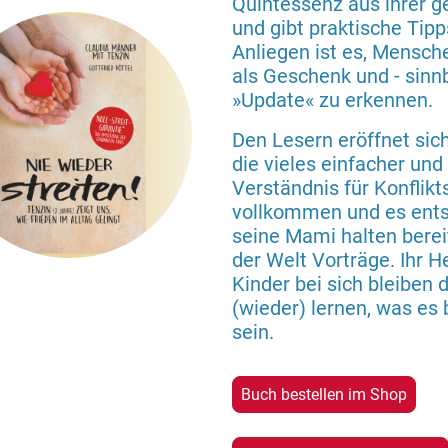
Quintessenz aus ihrer 
und gibt praktische Tipps
Anliegen ist es, Mensch
als Geschenk und - sinnb
»Update« zu erkennen.
Den Lesern eröffnet sic
die vieles einfacher und
Verständnis für Konflikt
vollkommen und es ents
seine Mami halten bere
der Welt Vorträge. Ihr 
Kinder bei sich bleiben
(wieder) lernen, was es 
sein.
Buch bestellen im Shop