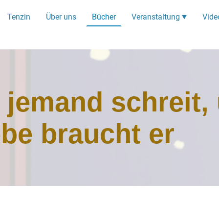
Tenzin
Über uns
Bücher
Veranstaltung
Vide
r jemand schreit
be braucht er