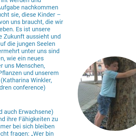
kannt werden und
er Aufgabe nachkommen
cht sie, diese Kinder –
von uns braucht, die wir
leben. Es ist unsere
e Zukunft aussieht und
auf die jungen Seelen
ermehrt unter uns sind
n, wie ein neues
er uns Menschen,
 Pflanzen und unserem
(Katharina Winkler,
ildren conference)
nd auch Erwachsene)
nd ihre Fähigkeiten zu
mer bei sich bleiben
cht fragen: „Wer bin