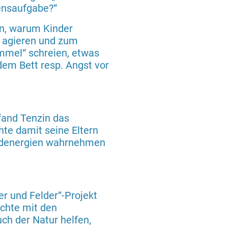
bensaufgabe?“
en, warum Kinder
 agieren und zum
immel“ schreien, etwas
dem Bett resp. Angst vor
fand Tenzin das
te damit seine Eltern
emdenergien wahrnehmen
er und Felder“-Projekt
chte mit den
h der Natur helfen,