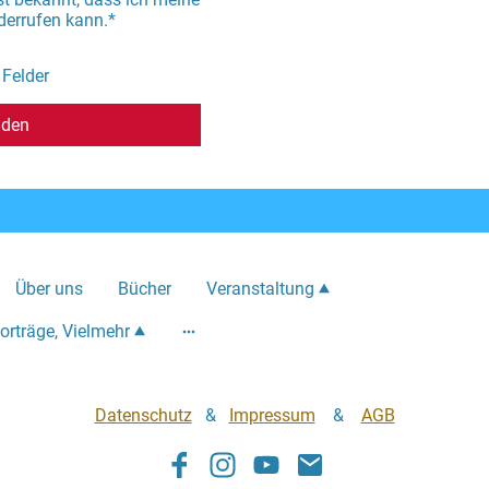
iderrufen kann.*
 Felder
nden
Über uns
Bücher
Veranstaltung
orträge, Vielmehr
Datenschutz
&
Impressum
&
AGB